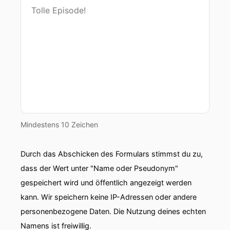
00:00:41: die Jungs geben wirklich alles darüber
Echten Kämpfer aus der Truppe und einem
Sympathieträger, Nationalspieler und
Rückraumarzt.
00:00:53: Lukas Dutzke ist bei mir.
00:00:54: Lukas, schön dass du da
00:00:55: bist!
Mindestens 10 Zeichen
00:00:55: Ja, es ist schön das ich da sein kann.
Durch das Abschicken des Formulars stimmst du zu,
00:00:57: Und ich
dass der Wert unter "Name oder Pseudonym"
00:00:57: freue mich, dass du hier bist so weil...
gespeichert wird und öffentlich angezeigt werden
Du kommst gerade frisch vom Training und das
kann. Wir speichern keine IP-Adressen oder andere
ist für euch immer eine wahnsinnige Belastung.
personenbezogene Daten. Die Nutzung deines echten
Namens ist freiwillig.
00:01:05: also um den Rahmen mal zu bilden