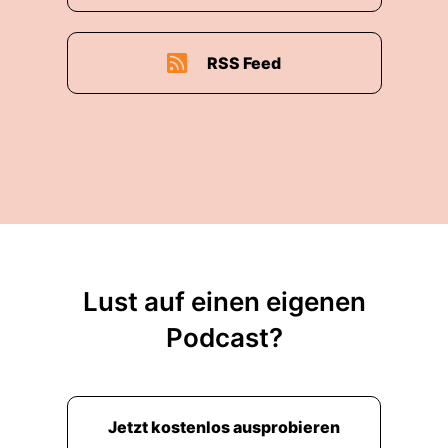
elf oder dreißig Video-Sitzung mit stundenlang
und dann noch Training danach.
RSS Feed
00:01:52: und das ist auch kann ich dir hier
sagen nicht ganz einfach für einen Körper auf
dem Kopf.
00:01:57: natürlich auch nicht dass man sich
immer auf neue Sachen einstellen muss.
00:01:59: aber ja so ist es im Handball und ich
finde bisher machen wir es auch ganz gut da
eine Regelung zu bekommen.
Lust auf einen eigenen
00:02:09: Jeder muss auch auf die Regeneration
Podcast?
achten, gut zu essen und schlafen um fürs
nächste Spiel fit zu sein.
00:02:14: Also die Fans bekommen das natürlich
Jetzt kostenlos ausprobieren
mit wie hoch diese Taktung ist.