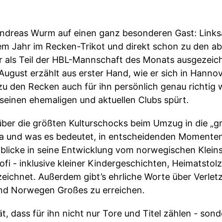
h Andreas Wurm auf einen ganz besonderen Gast: Link
sem Jahr im Recken-Trikot und direkt schon zu den a
 als Teil der HBL-Mannschaft des Monats ausgezeichn
 August erzählt aus erster Hand, wie er sich in Hanno
 zu den Recken auch für ihn persönlich genau richtig
seinen ehemaligen und aktuellen Clubs spürt.
er die größten Kulturschocks beim Umzug in die „gro
a und was es bedeutet, in entscheidenden Momenten
blicke in seine Entwicklung vom norwegischen Klei
ofi - inklusive kleiner Kindergeschichten, Heimatsto
szeichnet. Außerdem gibt’s ehrliche Worte über Verl
und Norwegen Großes zu erreichen.
t, dass für ihn nicht nur Tore und Titel zählen - sond