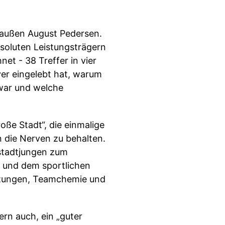
saußen August Pedersen.
bsoluten Leistungsträgern
et - 38 Treffer in vier
ver eingelebt hat, warum
 war und welche
ße Stadt“, die einmalige
 die Nerven zu behalten.
nstadtjungen zum
lz und dem sportlichen
etzungen, Teamchemie und
ern auch, ein „guter