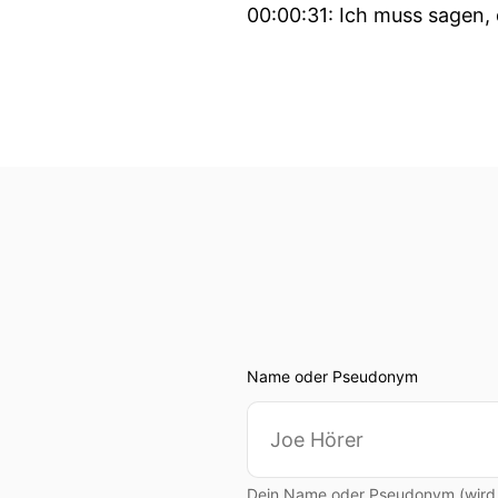
00:00:31: Ich muss sagen, 
00:00:33: Ein Platz auf d
00:00:35: Das ist natürlich
00:00:46: Das läuft okay f
00:00:49: Das ist sehr de
das ist wirklich toll!
00:00:54: Und man hat imme
gehen.
Name oder Pseudonym
00:00:59: Du hast eine su
Moment schon als Meistert
00:01:08: Das is super Aug
Dein Name oder Pseudonym (wird ö