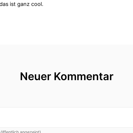
das ist ganz cool.
er Monatsmannschaft.
 toll und ich finde mich jetzt ganz gut in der Mannsch
ür mich genau jetzt.
zent ausgedrückt, denn wenn man in der Halle ist un
Neuer Kommentar
r das Gefühl, wenn August am Ball ist da kann es ei
per Quote bist einer der Topscorer sowieso in der Li
reffer.
ust!
ffentlich angezeigt)