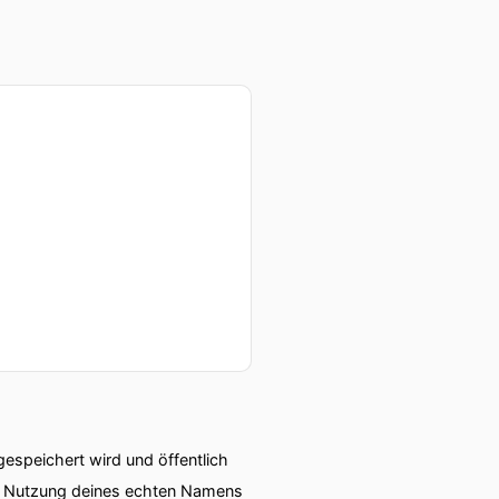
rein und neue Mannschaft.
g.
pfen.
e Wohnungen, neues Umfeld.
ll oder komisch?
speichert wird und öffentlich
ie Nutzung deines echten Namens