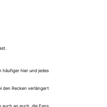
ast.
 häufiger hier und jedes
ei den Recken verlängert
h auch an euch, die Fans.