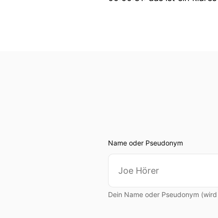
00:00:36: Neunundzwanzig
zwanzig ist für viele das 
00:00:44: als Spielgestalte
direkte Torvorlagen auf de
00:00:54: Dieser Mann is
00:00:59: Herzlich willko
00:01:02: Ich freue mich, d
Name oder Pseudonym
00:01:03: Danke für die Ei
00:01:04: Hi!
Dein Name oder Pseudonym (wird ö
00:01:06: Gute Nachrichte