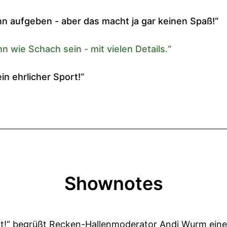
Shownotes
eit!“ begrüßt Recken-Hallenmoderator Andi Wurm ein