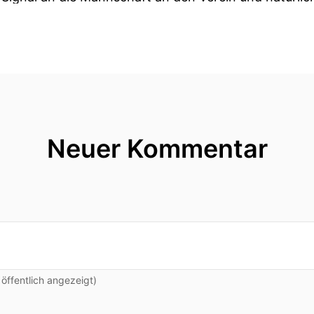
 Jahre jung kommt aus Beckham in Nordrhein-Westf
Herzstück des Reckenspiels.
r, als strategischer Kopfwalls einer der in dieser Sais
m Konto hat – für alle die ihn noch nicht ganz gut ke
ter Grund warum Handball manchmal wie Schach aussi
Neuer Kommentar
mmen zurück Marian Michalsik.
ass du da bist.
nladung!
ffentlich angezeigt)
n hast Du mitgebracht?