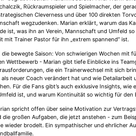
chalczik, Rückraumspieler und Spielmacher, der gera
r strategischen Cleverness und über 100 direkten Tor
nschaft wegzudenken. Marian erklärt, warum das Kap
nde ist, was ihn an Verein, Mannschaft und Umfeld so
mit Trainer Pastor für ihn „extrem spannend“ ist.
 die bewegte Saison: Von schwierigen Wochen mit fün
en Wettbewerb - Marian gibt tiefe Einblicke ins Tea
erausforderungen, die ein Trainerwechsel mit sich br
r als neuer Coach verändert hat und wie Detailarbeit
hen. Für die Fans gibt’s auch exklusive Insights, wie
eld ist, und warum Kontinuität so wichtig für den E
arian spricht offen über seine Motivation zur Vertrag
 die großen Aufgaben, die jetzt anstehen - zum Beis
le wieder brodelt. Ein sympathischer und ehrlicher Au
dballfamilie.