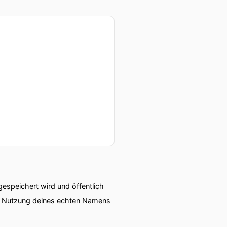
ht?
 ganz wenig Argumente die
speichert wird und öffentlich
a heutzutage so die Recken
ie Nutzung deines echten Namens