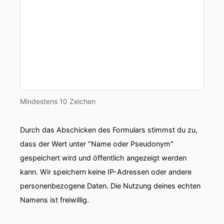
Jetzt am Sonntag gerade Platz drei im DAB
Pokal gegen Magdeburg erspielt davor zwei
Monate ohne Sieg.
00:00:54: Dennoch die
Überraschungsmannschaft der Saison.
00:00:58: Am Mittwoch dank das European
League-Duell Hinspiel, das Viertelfinale gegen
Mindestens 10 Zeichen
Flensburg und am fünften Mai dann zu Hause
die entscheidende Partie in der Swiss Life Hall
Durch das Abschicken des Formulars stimmst du zu,
gegen die SG.
dass der Wert unter "Name oder Pseudonym"
00:01:08: Genau darüber wollen wir sprechen
gespeichert wird und öffentlich angezeigt werden
über die kommenden Aufgaben – über
kann. Wir speichern keine IP-Adressen oder andere
Verantwortung, über Vertrauen!
personenbezogene Daten. Die Nutzung deines echten
00:01:16: Und wir wollen natürlich über den
Namens ist freiwillig.
Menschen sprechen.