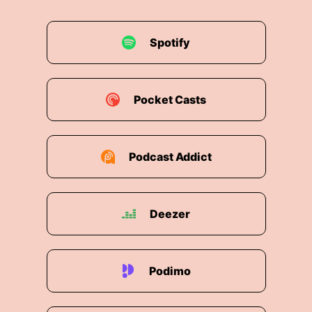
ins Saft stehe auf jeden Fall.
00:01:49: Jemand hat mich auch gesagt das die
Spotify
Durchschnittjahre in Bundeslig ist
achtundzwanzig.
00:01:56: Dann fühle ich mich nicht so alt auf
Pocket Casts
jeden fall.
00:01:58: und ja Körper fütte sich top an nach
Podcast Addict
meiner damaligen oder letzte Reha für meinen
Bröstmüllsszenen.
00:02:05: Ich fühle mich so fit in meinem Körper,
Deezer
ich muss mich auch bedanken zu dem Team für
das.
Podimo
00:02:11: Aber ja, ich fühle mir sehr gut und den
Kopf bin ich auch sehr